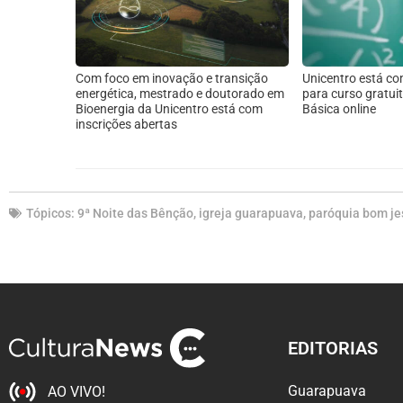
Com foco em inovação e transição
Unicentro está co
energética, mestrado e doutorado em
para curso gratui
Bioenergia da Unicentro está com
Básica online
inscrições abertas
Tópicos:
9ª Noite das Bênção
,
igreja guarapuava
,
paróquia bom je
EDITORIAS
Guarapuava
AO VIVO!