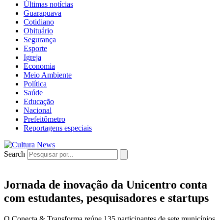
Últimas notícias
Guarapuava
Cotidiano
Obituário
Segurança
Esporte
Igreja
Economia
Meio Ambiente
Política
Saúde
Educação
Nacional
Prefeitômetro
Reportagens especiais
Search
Jornada de inovação da Unicentro conta
com estudantes, pesquisadores e startups
O Conecta & Transforma reúne 135 participantes de sete municípios