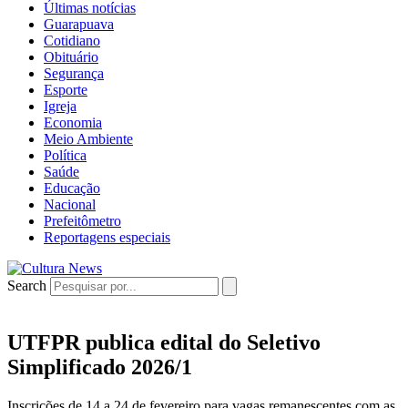
Últimas notícias
Guarapuava
Cotidiano
Obituário
Segurança
Esporte
Igreja
Economia
Meio Ambiente
Política
Saúde
Educação
Nacional
Prefeitômetro
Reportagens especiais
Search
UTFPR publica edital do Seletivo
Simplificado 2026/1
Inscrições de 14 a 24 de fevereiro para vagas remanescentes com as