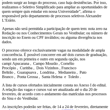
podem surgir ao longo do processo, caso haja desistências. Por isso,
realizamos o Seletivo Simplificado para ampliar as oportunidades de
quem sempre quis estudar em nossa Universidade”, afirma o
responsável pelo departamento de processos seletivos Alexandre
L’Erário.
Apenas não será permitida a participação de quem tem: nota zero na
Redação ou nos Conhecimentos Gerais no Vestibular; ou número de
inscrição no Enem ou CPF inválidos; ou alguma divergência nos
dados.
O processo oferece exclusivamente vagas na modalidade de ampla
concorrência. É possível concorrer em até dois cursos de graduação,
sendo um em primeira e outro em segunda opção, nos
campi
Apucarana
,
Campo Mourão
,
Cornélio
Procópio
,
Curitiba
,
Dois Vizinhos
,
Francisco
Beltrão
,
Guarapuava
,
Londrina
,
Medianeira
,
Pato
Branco
,
Ponta Grossa
,
Santa Helena
e
Toledo
.
A lista de cursos ofertados inicialmente consta no Anexo I do edital.
A relação das vagas e cursos vai ser atualizada até o dia 20 de
fevereiro, de acordo com o andamento das matrículas nos processos
do Sisu e do Vestibular.
As inscrições poderão ser feitas, de 14 a 24 de fevereiro, diretamente