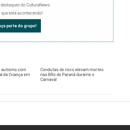
 e destaques do CulturaNews.
 que está acontecendo!
faça parte do grupo!
 autismo com
Condutas de risco elevam mortes
al da Criança em
nas BRs do Paraná durante o
Carnaval