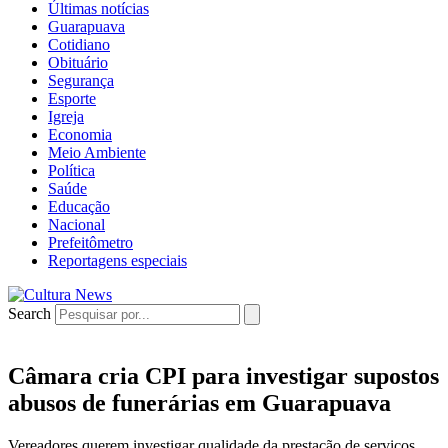
Últimas notícias
Guarapuava
Cotidiano
Obituário
Segurança
Esporte
Igreja
Economia
Meio Ambiente
Política
Saúde
Educação
Nacional
Prefeitômetro
Reportagens especiais
Search
Câmara cria CPI para investigar supostos
abusos de funerárias em Guarapuava
Vereadores querem investigar qualidade da prestação de serviços,