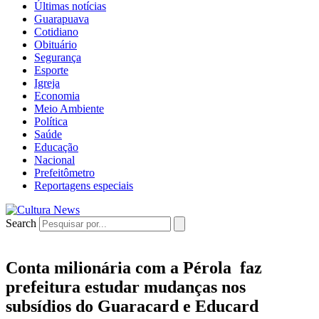
Últimas notícias
Guarapuava
Cotidiano
Obituário
Segurança
Esporte
Igreja
Economia
Meio Ambiente
Política
Saúde
Educação
Nacional
Prefeitômetro
Reportagens especiais
Search
Conta milionária com a Pérola faz
prefeitura estudar mudanças nos
subsídios do Guaracard e Educard