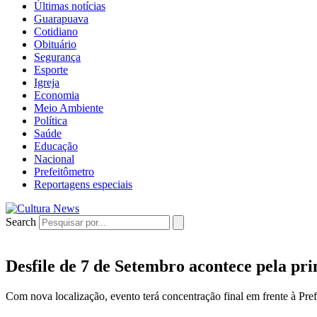
Últimas notícias
Guarapuava
Cotidiano
Obituário
Segurança
Esporte
Igreja
Economia
Meio Ambiente
Política
Saúde
Educação
Nacional
Prefeitômetro
Reportagens especiais
Search
Desfile de 7 de Setembro acontece pela pr
Com nova localização, evento terá concentração final em frente à Pre