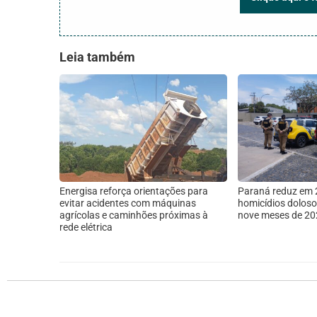
Leia também
Energisa reforça orientações para
Paraná reduz em
evitar acidentes com máquinas
homicídios doloso
agrícolas e caminhões próximas à
nove meses de 20
rede elétrica