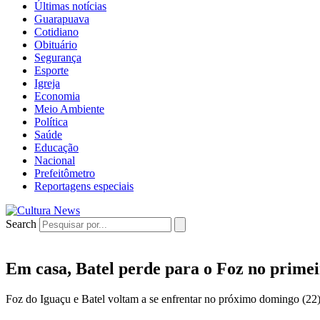
Últimas notícias
Guarapuava
Cotidiano
Obituário
Segurança
Esporte
Igreja
Economia
Meio Ambiente
Política
Saúde
Educação
Nacional
Prefeitômetro
Reportagens especiais
Search
Em casa, Batel perde para o Foz no primei
Foz do Iguaçu e Batel voltam a se enfrentar no próximo domingo (22)