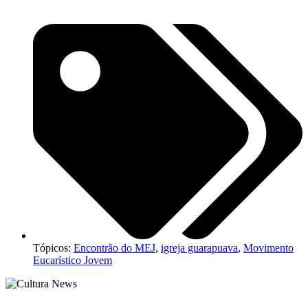
Tópicos:
Encontrão do MEJ
,
igreja guarapuava
,
Movimento
Eucarístico Jovem