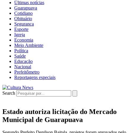
Últimas notícias
Guarapuava
Cotidiano
Obituário
Segurança
Esporte
Igreja
Economia
Meio Ambiente
Política
Saúde
Educação
Nacional
Prefeitômetro
Reportagens especiais
Search
Estado autoriza licitação do Mercado
Municipal de Guarapuava
Segundo Prefeito Denilson Baitala, projetos foram aprovados pelo