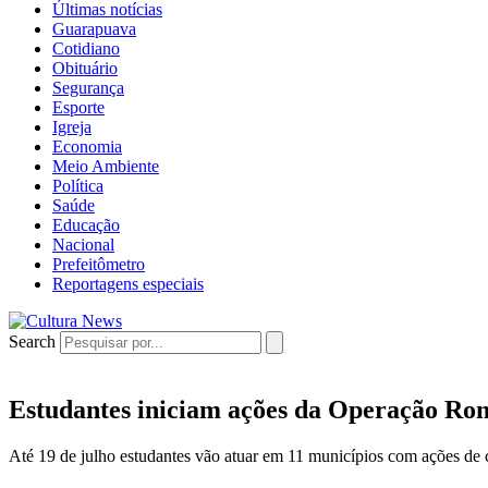
Últimas notícias
Guarapuava
Cotidiano
Obituário
Segurança
Esporte
Igreja
Economia
Meio Ambiente
Política
Saúde
Educação
Nacional
Prefeitômetro
Reportagens especiais
Search
Estudantes iniciam ações da Operação Ro
Até 19 de julho estudantes vão atuar em 11 municípios com ações de 