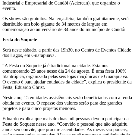
Industrial e Empresarial de Candói (Aciercan), que organiza o
evento.
Os shows são gratuitos. Na terça-feira, também gratuitamente, será
distribuído um bolo gigante de 34 metros de largura em
comemoração ao aniversário de 34 anos do município de Candói.
Festa do Soquete
Será neste sábado, a partir das 19h30, no Centro de Eventos Cidade
dos Lagos, em Guarapuava.
“A Festa do Soquete já é tradicional na cidade. Estamos
comemorando 25 anos nesse dia 24 de agosto. É uma festa 100%
filantrópica, organizada pelas seis lojas maçônicas de Guarapuava.
O evento é para ajudar entidades da cidade”, explica o presidente da
Festa, Eduardo Christ.
Neste ano, 15 entidades assistênciais serão beneficiadas com a renda
obtida no evento. O repasse dos valores serão para dez grandes
projetos e para cinco projetos menores.
Eduardo explica que mais de duas mil pessoas devem participar da
Festa do Soquete nesse ano. “Convido o pessoal que não adquiriu
ainda seu convite, que procure as entidades. As mesas são poucas,
estão quase todas esgotadas. Mas se você procurar a entidade ainda