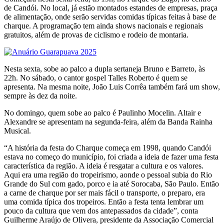
de Candói. No local, já estão montados estandes de empresas, praça
de alimentação, onde serão servidas comidas típicas feitas à base de
charque. A programação tem ainda shows nacionais e regionais
gratuitos, além de provas de ciclismo e rodeio de montaria.
Nesta sexta, sobe ao palco a dupla sertaneja Bruno e Barreto, às
22h. No sábado, o cantor gospel Talles Roberto é quem se
apresenta. Na mesma noite, João Luis Corrêa também fará um show,
sempre às dez da noite.
No domingo, quem sobe ao palco é Paulinho Mocelin. Altair e
Alexandre se apresentam na segunda-feira, além da Banda Rainha
Musical.
“A história da festa do Charque começa em 1998, quando Candói
estava no começo do município, foi criada a ideia de fazer uma festa
característica da região. A ideia é resgatar a cultura e os valores.
Aqui era uma região do tropeirismo, aonde o pessoal subia do Rio
Grande do Sul com gado, porco e ia até Sorocaba, São Paulo. Então
a carne de charque por ser mais fácil o transporte, o preparo, era
uma comida típica dos tropeiros. Então a festa tenta lembrar um
pouco da cultura que vem dos antepassados da cidade”, conta
Guilherme Araújo de Olivera, presidente da Associação Comercial