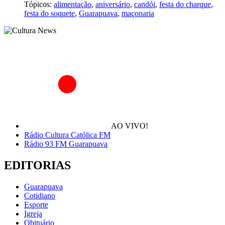
Tópicos:
alimentação
,
aniversário
,
candói
,
festa do charque
,
festa do soquete
,
Guarapuava
,
maçonaria
AO VIVO!
Rádio Cultura Católica FM
Rádio 93 FM Guarapuava
EDITORIAS
Guarapuava
Cotidiano
Esporte
Igreja
Obituário