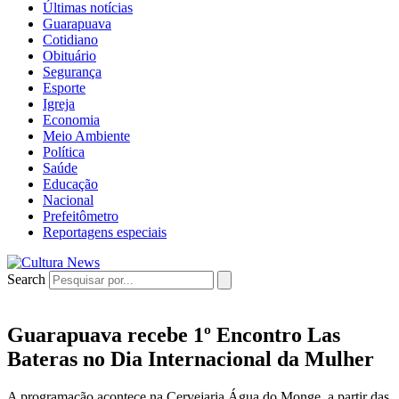
Últimas notícias
Guarapuava
Cotidiano
Obituário
Segurança
Esporte
Igreja
Economia
Meio Ambiente
Política
Saúde
Educação
Nacional
Prefeitômetro
Reportagens especiais
Search
Guarapuava recebe 1º Encontro Las
Bateras no Dia Internacional da Mulher
A programação acontece na Cervejaria Água do Monge, a partir das