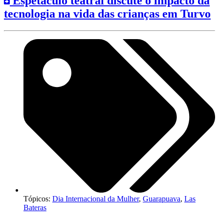
Espetáculo teatral discute o impacto da
tecnologia na vida das crianças em Turvo
Tópicos:
Dia Internacional da Mulher
,
Guarapuava
,
Las
Bateras