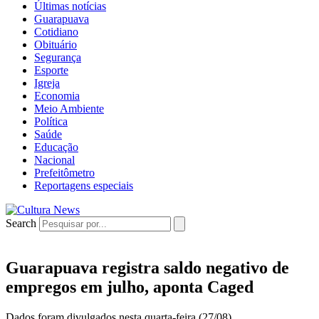
Últimas notícias
Guarapuava
Cotidiano
Obituário
Segurança
Esporte
Igreja
Economia
Meio Ambiente
Política
Saúde
Educação
Nacional
Prefeitômetro
Reportagens especiais
Search
Guarapuava registra saldo negativo de
empregos em julho, aponta Caged
Dados foram divulgados nesta quarta-feira (27/08).