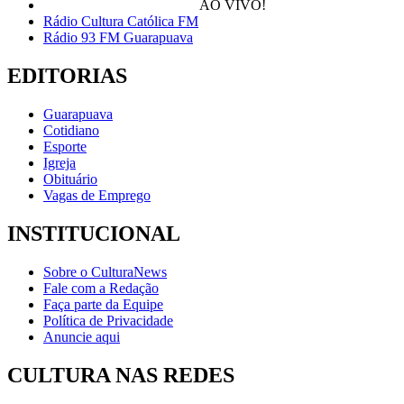
AO VIVO!
Rádio Cultura Católica FM
Rádio 93 FM Guarapuava
EDITORIAS
Guarapuava
Cotidiano
Esporte
Igreja
Obituário
Vagas de Emprego
INSTITUCIONAL
Sobre o CulturaNews
Fale com a Redação
Faça parte da Equipe
Política de Privacidade
Anuncie aqui
CULTURA NAS REDES