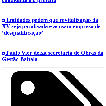
Entidades pedem que revitalização da
XV seja paralisada e acusam empresa de
‘desqualificação’
Paulo Vier deixa secretaria de Obras da
Gestão Baitala