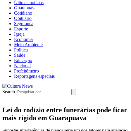
Últimas notícias
Guarapuava
Cotidiano
Obituário
Segurança
Esporte
Igreja
Economia
Meio Ambiente
Política
Saúde
Educação
Nacional
Prefeitômetro
Reportagens especiais
Search
Lei do rodízio entre funerárias pode ficar
mais rígida em Guarapuava
Supostas interferências de planos seria um dos fatores para alteração.