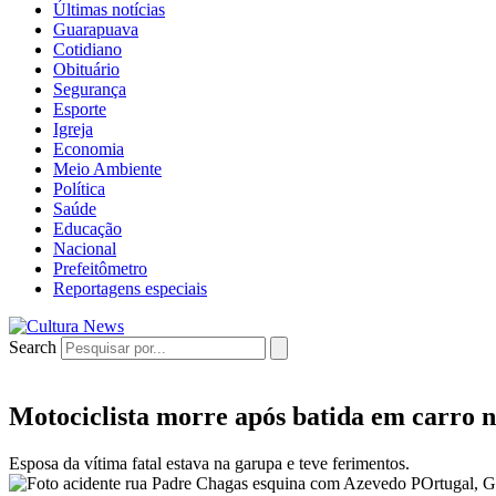
Últimas notícias
Guarapuava
Cotidiano
Obituário
Segurança
Esporte
Igreja
Economia
Meio Ambiente
Política
Saúde
Educação
Nacional
Prefeitômetro
Reportagens especiais
Search
Motociclista morre após batida em carro
Esposa da vítima fatal estava na garupa e teve ferimentos.