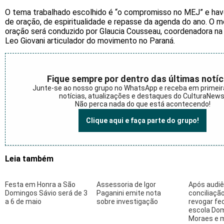
O tema trabalhado escolhido é “o compromisso no MEJ” e h
de oração, de espiritualidade e repasse da agenda do ano. O
oração será conduzido por Glaucia Cousseau, coordenadora na
Leo Giovani articulador do movimento no Paraná.
Fique sempre por dentro das últimas notíc
Junte-se ao nosso grupo no WhatsApp e receba em primei
notícias, atualizações e destaques do CulturaNews
Não perca nada do que está acontecendo!
Clique aqui e faça parte do grupo!
Leia também
Festa em Honra a São
Assessoria de Igor
Após audiê
Domingos Sávio será de 3
Paganini emite nota
conciliação
a 6 de maio
sobre investigação
revogar f
escola Do
Moraes e m