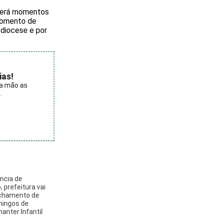
averá momentos
 momento de
 diocese e por
ias!
ra mão as
.
ncia de
, prefeitura vai
echamento de
mingos de
anter Infantil