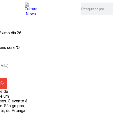
óximo dia 26
ens será “O
 MEJ).
se de
 é um
ses. O evento é
e. São grupos
te, de Pitanga.