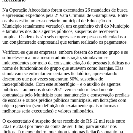
Na Operação Abecedário foram executados 26 mandados de busca
e apreensão expedidos pela 2ª Vara Criminal de Guarapuava. Entre
os alvos estão um ex-secretário municipal de Educação do
Município (atualmente vereador), um engenheiro civil do Município
e familiares dos dois agentes públicos, suspeitos de receberem
propina. Os demais são seis empresas e nove pessoas vinculadas a
um conglomerado empresarial que teriam realizado os pagamentos.
Verificou-se que as empresas, embora fossem do mesmo grupo e se
submetessem a uma mesma administração, simulavam ser
independentes por meio da constante criação de pessoas jurídicas no
nome de funcionários do grupo que atuavam como laranjas. Elas
simulavam se enfrentar em certames licitatórios, apresentando
descontos que por vezes superaram 50%, suspeitos de
inexequibilidade. Com este subterfúgio – e o auxílio de agentes
públicos – ao menos desde 2021 vem sendo reiteradamente
contratadas pelo Município para manutenção e conservação prediais
de escolas e outros prédios públicos municipais, em licitações com
objeto genérico (sem definição de exatamente quais reformas e
melhorias seria executadas) e valores milionários.
O ex-secretário é suspeito de ter recebido de R$ 12 mil reais entre
2021 e 2023 por meio da conta de seu filho, para auxiliar nos
ilícitos. Já o engenheiro, que atuou tanto nas licitações quanto na