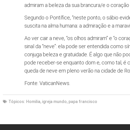
admiram a beleza da sua brancura/e o coração m
Segundo o Pontífice, “neste ponto, o sábio evi
suscita na alma humana: a admiração e a maravil
Ao ver cair a neve, “os olhos admiram” e “o cora
sinal da “neve”: ela pode ser entendida como sí
conjuga beleza e gratuidade. É algo que não 
pode receber-se enquanto dom e, como tal, é 
queda de neve em pleno verão na cidade de Rom
Fonte: VaticanNews.
Tópicos:
Homilia
,
igreja mundo
,
papa francisco