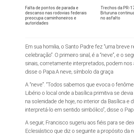
Falta de pontos de parada e
Trechos da PR-17
descanso nas rodovias federais
Bituruna contin
preocupa caminhoneiros e
no asfalto
autoridades
Em sua homilia, o Santo Padre fez “uma breve re
celebração”. O primeiro sinal, é a “neve”, e o s
sinais, corretamente interpretados, podem nos
disse o Papa.A neve, símbolo da graça
A “neve”. “Todos sabemos que evoca o fenômeno
Libério o local onde a basílica primitiva se devia
na solenidade de hoje, no interior da Basílica e 
interpretá-lo em sentido simbólico”, disse o Pap
A seguir, Francisco sugeriu aos fiéis para se de
Eclesiástico que diz o seguinte a propósito da