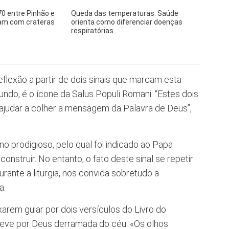
0 entre Pinhão e
Queda das temperaturas: Saúde
uam com crateras
orienta como diferenciar doenças
respiratórias
flexão a partir de dois sinais que marcam esta
egundo, é o ícone da Salus Populi Romani. “Estes dois
 ajudar a colher a mensagem da Palavra de Deus”,
 prodigioso, pelo qual foi indicado ao Papa
 construir. No entanto, o fato deste sinal se repetir
durante a liturgia, nos convida sobretudo a
a.
ixarem guiar por dois versículos do Livro do
 neve por Deus derramada do céu: «Os olhos