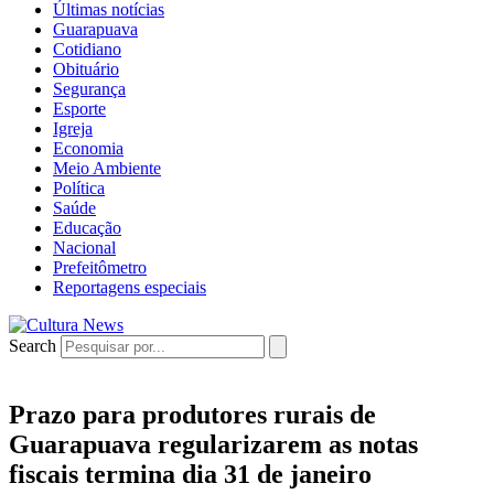
Últimas notícias
Guarapuava
Cotidiano
Obituário
Segurança
Esporte
Igreja
Economia
Meio Ambiente
Política
Saúde
Educação
Nacional
Prefeitômetro
Reportagens especiais
Search
Prazo para produtores rurais de
Guarapuava regularizarem as notas
fiscais termina dia 31 de janeiro