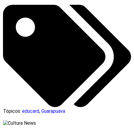
Tópicos:
educard
,
Guarapuava