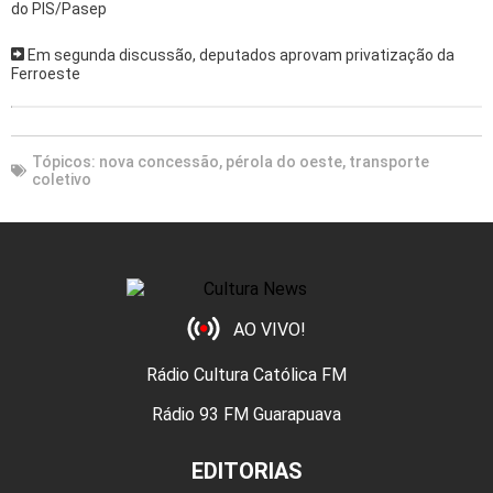
do PIS/Pasep
Em segunda discussão, deputados aprovam privatização da
Ferroeste
Tópicos:
nova concessão
,
pérola do oeste
,
transporte
coletivo
AO VIVO!
Rádio Cultura Católica FM
Rádio 93 FM Guarapuava
EDITORIAS