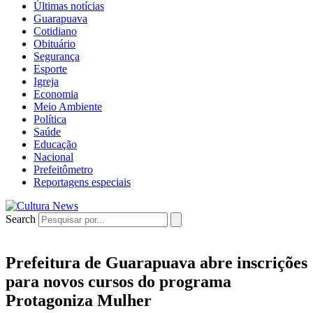
Últimas notícias
Guarapuava
Cotidiano
Obituário
Segurança
Esporte
Igreja
Economia
Meio Ambiente
Política
Saúde
Educação
Nacional
Prefeitômetro
Reportagens especiais
Search
Prefeitura de Guarapuava abre inscrições
para novos cursos do programa
Protagoniza Mulher