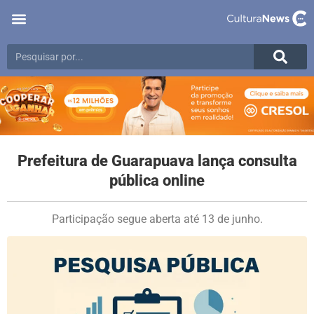
Últimas notícias
Meio Ambiente
Reportagens especiais
Prefeitura de Guarapuava lança consulta
pública online
Participação segue aberta até 13 de junho.