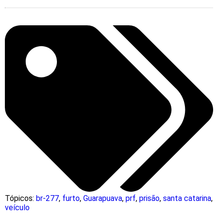
Tópicos:
br-277
,
furto
,
Guarapuava
,
prf
,
prisão
,
santa catarina
,
veículo