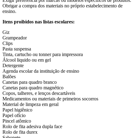
Exigir preferência por marcas ou modelos específicos de produtos.
Obrigar a compra dos materiais no próprio estabelecimento de
ensino.
Itens proibidos nas listas escolares:
Giz
Grampeador
Clips
Pasta suspensa
Tinta, cartucho ou tonner para impressora
Álcool liquido ou em gel
Detergente
Agenda escolar da instituição de ensino
Balões
Canetas para quadro branco
Canetas para quadro magnético
Copos, talheres, e lenços descartáveis
Medicamentos ou materiais de primeiros socorros
Material de limpeza em geral
Papel higiênico
Papel ofício
Pincel atômico
Rolo de fita adesiva dupla face
Rolo de fita durex
Sabonete