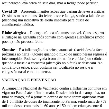
recuperação leva cerca de sete dias, mas a fadiga pode persistir.
Covid-19
–
Apresenta manifestações que variam de leves a críticas.
Os sinais mais comuns são febre, tosse e fadiga, sendo a falta de ar
(dispneia) um indicativo de alerta imediato para busca de
atendimento médico.
Rinite alérgica
–
Doença crônica não transmissível. Causa espirros
e irritação na garganta após contato com agentes alergênicos (mofo,
poeira), não provoca febre.
Sinusite
– É a inflamação dos seios paranasais (cavidades da face
próximas ao nariz). Ocorre quando o fluxo de muco nessas regiões é
interrompido. Pode ser aguda (com dor na face e febre) ou crônica,
quando a tosse e a cacosmia (alteração no olfato) se destacam. Ao
contrário da gripe, a dor costuma ser localizada no rosto e a
congestão nasal é muito intensa.
VACINAÇÃO E PREVENÇÃO
A Campanha Nacional de Vacinação contra a Influenza continua em
vigor no Paraná até o fim de maio. Desde o início da campanha, no
final de março, até a primeira dezena de maio foram aplicadas mais
de 1,5 milhão de doses do imunizante no Paraná, sendo mais de 759
mil em idosos com mais de 60 anos e 150 mil em crianças entre 6