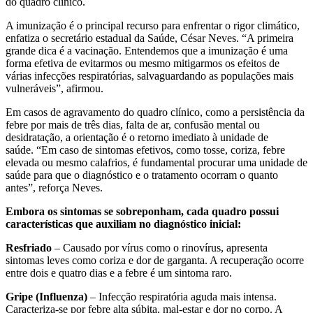
do quadro clínico.
A imunização é o principal recurso para enfrentar o rigor climático,
enfatiza o secretário estadual da Saúde, César Neves. “A primeira
grande dica é a vacinação. Entendemos que a imunização é uma
forma efetiva de evitarmos ou mesmo mitigarmos os efeitos de
várias infecções respiratórias, salvaguardando as populações mais
vulneráveis”, afirmou.
Em casos de agravamento do quadro clínico, como a persistência da
febre por mais de três dias, falta de ar, confusão mental ou
desidratação, a orientação é o retorno imediato à unidade de
saúde. “Em caso de sintomas efetivos, como tosse, coriza, febre
elevada ou mesmo calafrios, é fundamental procurar uma unidade de
saúde para que o diagnóstico e o tratamento ocorram o quanto
antes”, reforça Neves.
Embora os sintomas se sobreponham, cada quadro possui
características que auxiliam no diagnóstico inicial:
Resfriado
– Causado por vírus como o rinovírus, apresenta
sintomas leves como coriza e dor de garganta. A recuperação ocorre
entre dois e quatro dias e a febre é um sintoma raro.
Gripe (Influenza)
– Infecção respiratória aguda mais intensa.
Caracteriza-se por febre alta súbita, mal-estar e dor no corpo. A