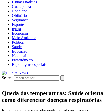
Últimas notícias
Guarapuava
Cotidiano
Obituário
Segurança
Esporte
Igreja
Economia
Meio Ambiente
Política
Saúde
Educação
Nacional
Prefeitômetro
Reportagens especiais
Search
Queda das temperaturas: Saúde orienta
como diferenciar doenças respiratórias
Embora os sintomas se sobreponham, cada quadro possui