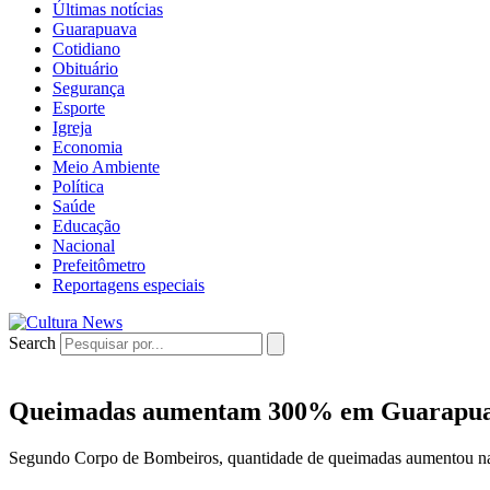
Últimas notícias
Guarapuava
Cotidiano
Obituário
Segurança
Esporte
Igreja
Economia
Meio Ambiente
Política
Saúde
Educação
Nacional
Prefeitômetro
Reportagens especiais
Search
Queimadas aumentam 300% em Guarapuava
Segundo Corpo de Bombeiros, quantidade de queimadas aumentou n