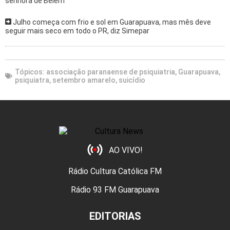
senhora de Belém
Julho começa com frio e sol em Guarapuava, mas mês deve
seguir mais seco em todo o PR, diz Simepar
Tópicos:
associação paranaense de psiquiatria
,
Guarapuava
,
psiquiatra
,
setembro amarelo
,
suicídio
AO VIVO!
Rádio Cultura Católica FM
Rádio 93 FM Guarapuava
EDITORIAS