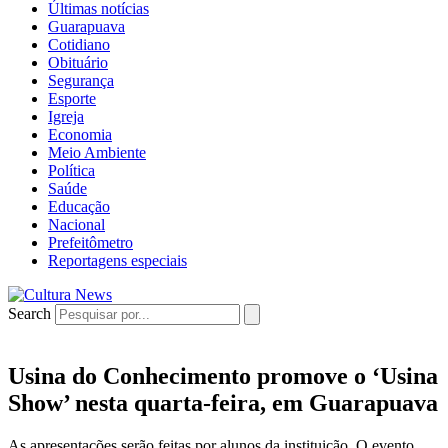
Últimas notícias
Guarapuava
Cotidiano
Obituário
Segurança
Esporte
Igreja
Economia
Meio Ambiente
Política
Saúde
Educação
Nacional
Prefeitômetro
Reportagens especiais
Search
Usina do Conhecimento promove o ‘Usina
Show’ nesta quarta-feira, em Guarapuava
As apresentações serão feitas por alunos da instituição. O evento