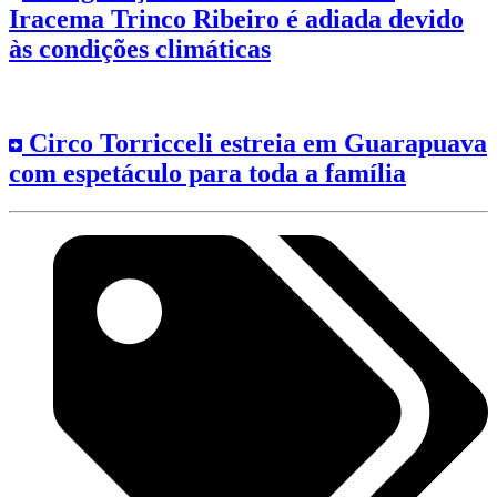
Iracema Trinco Ribeiro é adiada devido
às condições climáticas
Circo Torricceli estreia em Guarapuava
com espetáculo para toda a família