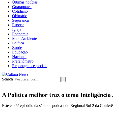
Últimas notícias
Guarapuava
Cotidiano
Obituário
Segurança
Esporte
Igreja
Economia
Meio Ambiente
Política
Saúde
Educação
Nacional
Prefeitômetro
Reportagens especiais
Search
A Política melhor traz o tema Inteligência A
Este é o 5º episódio da série de podcast do Regional Sul 2 da Confe