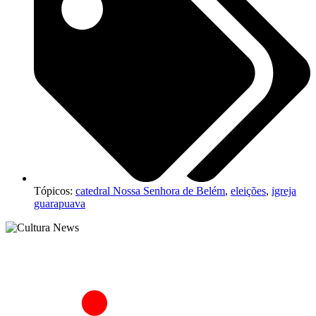
Tópicos:
catedral Nossa Senhora de Belém
,
eleições
,
igreja
guarapuava