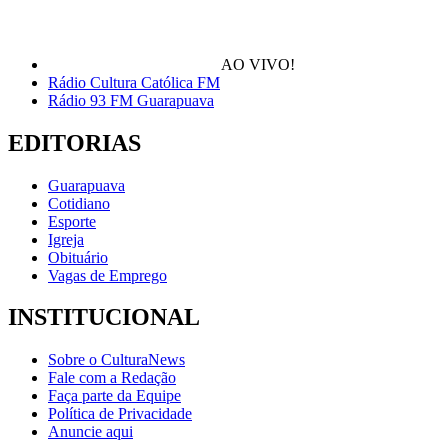
AO VIVO!
Rádio Cultura Católica FM
Rádio 93 FM Guarapuava
EDITORIAS
Guarapuava
Cotidiano
Esporte
Igreja
Obituário
Vagas de Emprego
INSTITUCIONAL
Sobre o CulturaNews
Fale com a Redação
Faça parte da Equipe
Política de Privacidade
Anuncie aqui