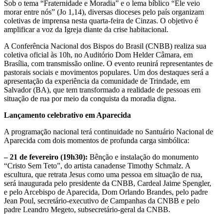
Sob o tema “Fraternidade e Moradia” e o lema bíblico “Ele veio
morar entre nós” (Jo 1,14), diversas dioceses pelo país organizam
coletivas de imprensa nesta quarta-feira de Cinzas. O objetivo é
amplificar a voz da Igreja diante da crise habitacional.
A Conferência Nacional dos Bispos do Brasil (CNBB) realiza sua
coletiva oficial às 10h, no Auditório Dom Helder Câmara, em
Brasília, com transmissão online. O evento reunirá representantes de
pastorais sociais e movimentos populares. Um dos destaques será a
apresentação da experiência da comunidade de Trindade, em
Salvador (BA), que tem transformado a realidade de pessoas em
situação de rua por meio da conquista da moradia digna.
Lançamento celebrativo em Aparecida
A programação nacional terá continuidade no Santuário Nacional de
Aparecida com dois momentos de profunda carga simbólica:
– 21 de fevereiro (19h30):
Bênção e instalação do monumento
“Cristo Sem Teto”, do artista canadense Timothy Schmalz. A
escultura, que retrata Jesus como uma pessoa em situação de rua,
será inaugurada pelo presidente da CNBB, Cardeal Jaime Spengler,
e pelo Arcebispo de Aparecida, Dom Orlando Brandes, pelo padre
Jean Poul, secretário-executivo de Campanhas da CNBB e pelo
padre Leandro Megeto, subsecretário-geral da CNBB.