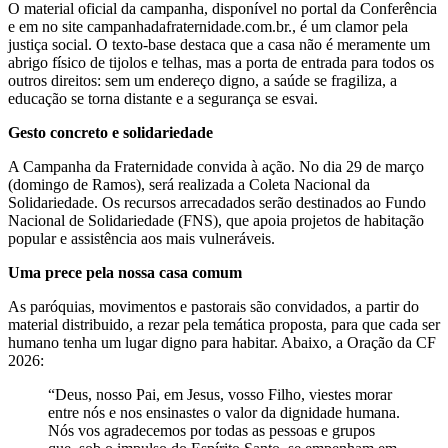
O material oficial da campanha, disponível no portal da Conferência
e em no site
campanhadafraternidade.com.br
., é um clamor pela
justiça social. O texto-base destaca que a casa não é meramente um
abrigo físico de tijolos e telhas, mas a porta de entrada para todos os
outros direitos: sem um endereço digno, a saúde se fragiliza, a
educação se torna distante e a segurança se esvai.
Gesto concreto e solidariedade
A Campanha da Fraternidade convida à ação. No dia 29 de março
(domingo de Ramos), será realizada a Coleta Nacional da
Solidariedade. Os recursos arrecadados serão destinados ao Fundo
Nacional de Solidariedade (FNS), que apoia projetos de habitação
popular e assistência aos mais vulneráveis.
Uma prece pela nossa casa comum
As paróquias, movimentos e pastorais são convidados, a partir do
material distribuido, a rezar pela temática proposta, para que cada ser
humano tenha um lugar digno para habitar. Abaixo, a Oração da CF
2026:
“Deus, nosso Pai, em Jesus, vosso Filho, viestes morar
entre nós e nos ensinastes o valor da dignidade humana.
Nós vos agradecemos por todas as pessoas e grupos