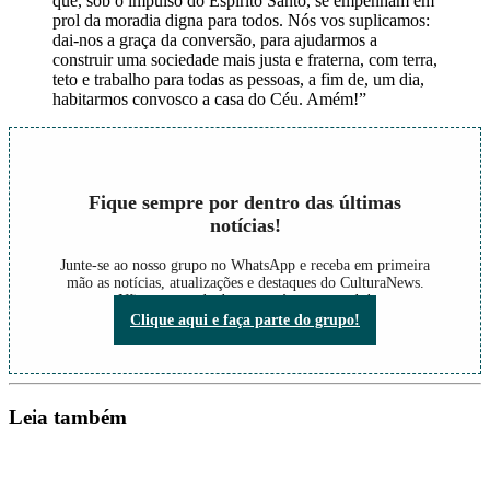
que, sob o impulso do Espírito Santo, se empenham em
prol da moradia digna para todos. Nós vos suplicamos:
dai-nos a graça da conversão, para ajudarmos a
construir uma sociedade mais justa e fraterna, com terra,
teto e trabalho para todas as pessoas, a fim de, um dia,
habitarmos convosco a casa do Céu. Amém!”
Fique sempre por dentro das últimas
notícias!
Junte-se ao nosso grupo no WhatsApp e receba em primeira
mão as notícias, atualizações e destaques do CulturaNews.
Não perca nada do que está acontecendo!
Clique aqui e faça parte do grupo!
Leia também