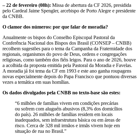
– 22 de fevereiro (08h):
Missa de abertura da CF 2026, presidida
pelo Cardeal Jaime Spengler, arcebispo de Porto Alegre e presidente
da CNBB.
O clamor dos números: por que falar de moradia?
Anualmente os bispos do Conselho Episcopal Pastoral da
Conferência Nacional dos Bispos dos Brasil (CONSEP – CNBB)
recolhem sugestões para o tema da Campanha da Fraternidade dos
regionais, organismos do povo de Deus, ordens e congregações
religiosas, como também dos fiéis leigos. Para o ano de 2026, houve
a acolhida da proposta emitida pela Pastoral da Moradia e Favelas.
A moradia já foi tema da CF em 1993 e este ano ganha roupagens
novas especialmente depois do Papa Francisco que pontuou diversas
vezes a temática em suas homílias.
Os dados divulgados pela CNBB no texto-base são estes:
“6 milhões de famílias vivem em condições precárias
ou sofrem com aluguéis abusivos (8,3% dos domicílios
do país). 26 milhões de famílias residem em locais
inadequados, sem infraestrutura básica ou em áreas de
risco. Cerca de 328 mil irmãos e irmãs vivem hoje em
situação de rua no Brasil.”