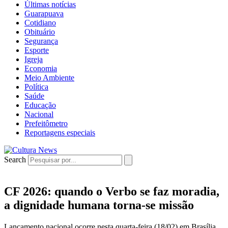
Últimas notícias
Guarapuava
Cotidiano
Obituário
Segurança
Esporte
Igreja
Economia
Meio Ambiente
Política
Saúde
Educação
Nacional
Prefeitômetro
Reportagens especiais
Search
CF 2026: quando o Verbo se faz moradia,
a dignidade humana torna-se missão
Lançamento nacional ocorre nesta quarta-feira (18/02) em Brasília