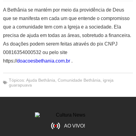
A Bethânia se mantém por meio da providência de Deus
que se manifesta em cada um que entende o compromisso
que a comunidade tem com a Igreja e a sociedade. Ela
precisa de ajuda em todas as áreas, sobretudo a financeira.
As doações podem serem feitas através do pix CNPJ
00816354000532 ou pelo site
https://
doacoesbethania.com.br
.
Tópicos:
Ajuda Bethânia
,
Comunidade Bethânia
,
igreja
guarapuava
AO VIVO!