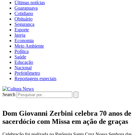
Últimas notícias
Guarapuava
Cotidiano
Obituário
Segurança
Esporte
Igreja
Economia
Meio Ambiente
Política
Saúde
Educação
Nacional
Prefeitômetro
Reportagens especiais
Search
Dom Giovanni Zerbini celebra 70 anos de
sacerdócio com Missa em ação de graças
Celebração foi realizada na Paróquia Santa Cruz Nossa Senhora das