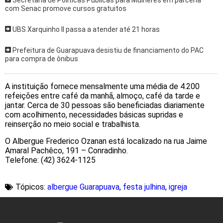
Secretaria de Políticas Públicas para Mulheres em parceria
com Senac promove cursos gratuitos
UBS Xarquinho II passa a atender até 21 horas
Prefeitura de Guarapuava desistiu de financiamento do PAC
para compra de ônibus
A instituição fornece mensalmente uma média de 4.200
refeições entre café da manhã, almoço, café da tarde e
jantar. Cerca de 30 pessoas são beneficiadas diariamente
com acolhimento, necessidades básicas supridas e
reinserção no meio social e trabalhista.
O Albergue Frederico Ozanan está localizado na rua Jaime
Amaral Pachêco, 191 – Conradinho.
Telefone: (42) 3624-1125
Tópicos:
albergue Guarapuava
,
festa julhina
,
igreja