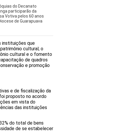
óquias do Decanato
anga participarão da
sa Votiva pelos 60 anos
Diocese de Guarapuava
 instituições que
atrimônio cultural; o
ônio cultural e o fomento
 capacitação de quadros
 conservação e promoção
ivas e de fiscalização da
foi proposto no acordo
ições em vista do
dências das instituições
 32% do total de bens
essidade de se estabelecer