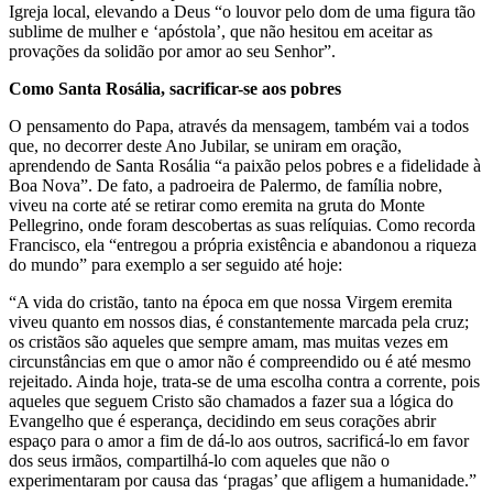
Igreja local, elevando a Deus “o louvor pelo dom de uma figura tão
sublime de mulher e ‘apóstola’, que não hesitou em aceitar as
provações da solidão por amor ao seu Senhor”.
Como Santa Rosália, sacrificar-se aos pobres
O pensamento do Papa, através da mensagem, também vai a todos
que, no decorrer deste Ano Jubilar, se uniram em oração,
aprendendo de Santa Rosália “a paixão pelos pobres e a fidelidade à
Boa Nova”. De fato, a padroeira de Palermo, de família nobre,
viveu na corte até se retirar como eremita na gruta do Monte
Pellegrino, onde foram descobertas as suas relíquias. Como recorda
Francisco, ela “entregou a própria existência e abandonou a riqueza
do mundo” para exemplo a ser seguido até hoje:
“A vida do cristão, tanto na época em que nossa Virgem eremita
viveu quanto em nossos dias, é constantemente marcada pela cruz;
os cristãos são aqueles que sempre amam, mas muitas vezes em
circunstâncias em que o amor não é compreendido ou é até mesmo
rejeitado. Ainda hoje, trata-se de uma escolha contra a corrente, pois
aqueles que seguem Cristo são chamados a fazer sua a lógica do
Evangelho que é esperança, decidindo em seus corações abrir
espaço para o amor a fim de dá-lo aos outros, sacrificá-lo em favor
dos seus irmãos, compartilhá-lo com aqueles que não o
experimentaram por causa das ‘pragas’ que afligem a humanidade.”