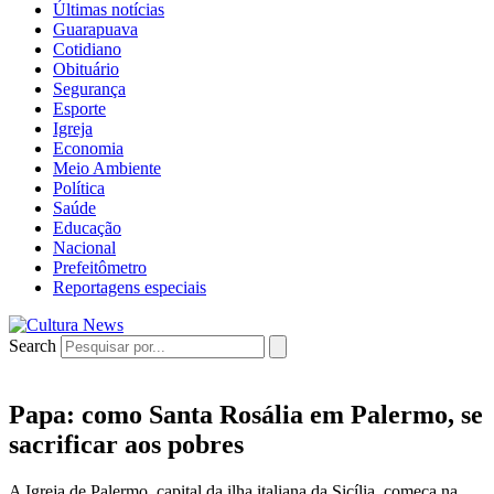
Últimas notícias
Guarapuava
Cotidiano
Obituário
Segurança
Esporte
Igreja
Economia
Meio Ambiente
Política
Saúde
Educação
Nacional
Prefeitômetro
Reportagens especiais
Search
Papa: como Santa Rosália em Palermo, se
sacrificar aos pobres
A Igreja de Palermo, capital da ilha italiana da Sicília, começa na