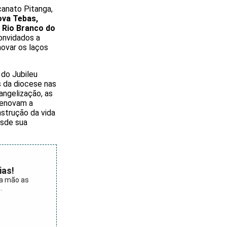
canato Pitanga,
ova Tebas,
e Rio Branco do
onvidados a
novar os laços
do Jubileu
s da diocese nas
angelização, as
renovam a
nstrução da vida
esde sua
ias!
ra mão as
.