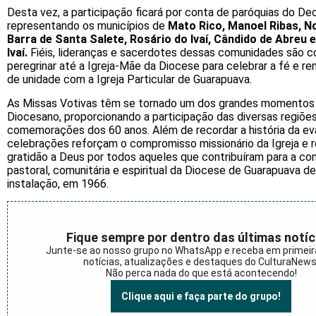
Desta vez, a participação ficará por conta de paróquias do De
representando os municípios de
Mato Rico, Manoel Ribas, N
Barra de Santa Salete, Rosário do Ivaí, Cândido de Abreu 
Ivaí.
Fiéis, lideranças e sacerdotes dessas comunidades são c
peregrinar até a Igreja-Mãe da Diocese para celebrar a fé e re
de unidade com a Igreja Particular de Guarapuava.
As Missas Votivas têm se tornado um dos grandes momentos 
Diocesano, proporcionando a participação das diversas regiõe
comemorações dos 60 anos. Além de recordar a história da ev
celebrações reforçam o compromisso missionário da Igreja e 
gratidão a Deus por todos aqueles que contribuíram para a co
pastoral, comunitária e espiritual da Diocese de Guarapuava d
instalação, em 1966.
Fique sempre por dentro das últimas notíc
Junte-se ao nosso grupo no WhatsApp e receba em primei
notícias, atualizações e destaques do CulturaNews
Não perca nada do que está acontecendo!
Clique aqui e faça parte do grupo!