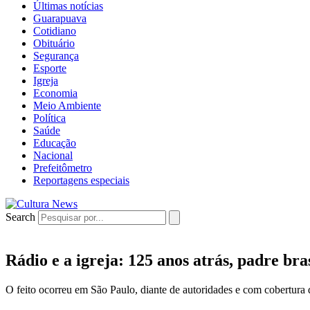
Últimas notícias
Guarapuava
Cotidiano
Obituário
Segurança
Esporte
Igreja
Economia
Meio Ambiente
Política
Saúde
Educação
Nacional
Prefeitômetro
Reportagens especiais
Search
Rádio e a igreja: 125 anos atrás, padre bra
O feito ocorreu em São Paulo, diante de autoridades e com cobertura