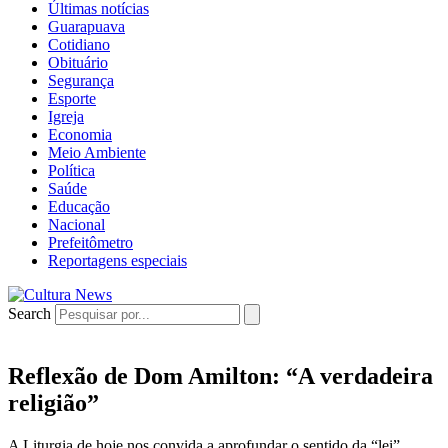
Últimas notícias
Guarapuava
Cotidiano
Obituário
Segurança
Esporte
Igreja
Economia
Meio Ambiente
Política
Saúde
Educação
Nacional
Prefeitômetro
Reportagens especiais
Search
Reflexão de Dom Amilton: “A verdadeira
religião”
A Liturgia de hoje nos convida a aprofundar o sentido da “lei”.