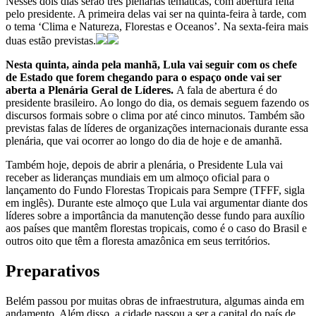
Nesses dois dias serão três plenárias temáticas, com abertura feita
pelo presidente. A primeira delas vai ser na quinta-feira à tarde, com
o tema ‘Clima e Natureza, Florestas e Oceanos’. Na sexta-feira mais
duas estão previstas.
Nesta quinta, ainda pela manhã, Lula vai seguir com os chefe
de Estado que forem chegando para o espaço onde vai ser
aberta a Plenária Geral de Líderes.
A fala de abertura é do
presidente brasileiro. Ao longo do dia, os demais seguem fazendo os
discursos formais sobre o clima por até cinco minutos. Também são
previstas falas de líderes de organizações internacionais durante essa
plenária, que vai ocorrer ao longo do dia de hoje e de amanhã.
Também hoje, depois de abrir a plenária, o Presidente Lula vai
receber as lideranças mundiais em um almoço oficial para o
lançamento do Fundo Florestas Tropicais para Sempre (TFFF, sigla
em inglês). Durante este almoço que Lula vai argumentar diante dos
líderes sobre a importância da manutenção desse fundo para auxílio
aos países que mantêm florestas tropicais, como é o caso do Brasil e
outros oito que têm a floresta amazônica em seus territórios.
Preparativos
Belém passou por muitas obras de infraestrutura, algumas ainda em
andamento. Além disso, a cidade passou a ser a capital do país de