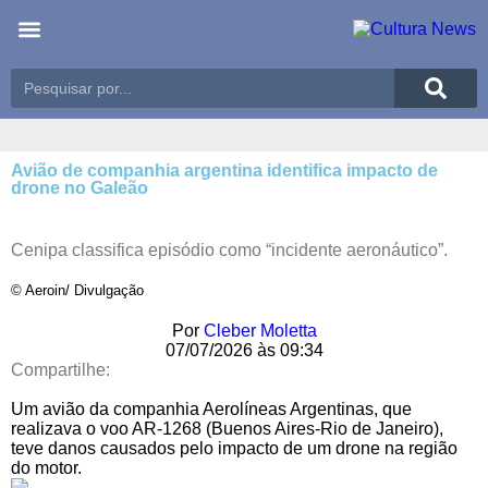
Últimas notícias
Meio Ambiente
Reportagens especiais
Avião de companhia argentina identifica impacto de
drone no Galeão
Cenipa classifica episódio como “incidente aeronáutico”.
© Aeroin/ Divulgação
Por
Cleber Moletta
07/07/2026 às 09:34
Compartilhe:
Um avião da companhia Aerolíneas Argentinas, que
realizava o voo AR-1268 (Buenos Aires-Rio de Janeiro),
teve danos causados pelo impacto de um drone na região
do motor.