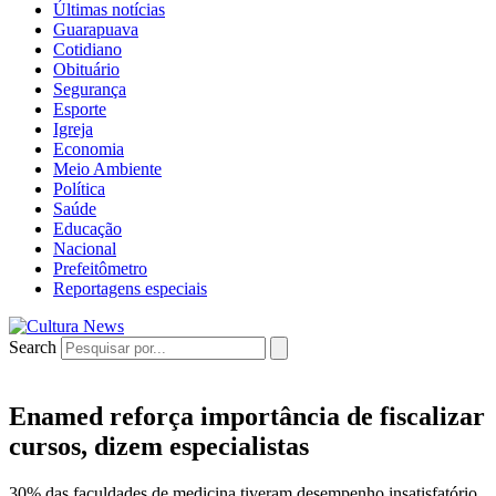
Últimas notícias
Guarapuava
Cotidiano
Obituário
Segurança
Esporte
Igreja
Economia
Meio Ambiente
Política
Saúde
Educação
Nacional
Prefeitômetro
Reportagens especiais
Search
Enamed reforça importância de fiscalizar
cursos, dizem especialistas
30% das faculdades de medicina tiveram desempenho insatisfatório.