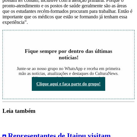
possam ter contato, inclusive com a atenção primária. Porque o
pronto-atendimento e os postos de saúde geralmente são as áreas
que os estudantes recém-formados procuram para trabalhar. Então é
importante que os médicos que estão se formando já tenham essa
experiência”.
Fique sempre por dentro das últimas
notícias!
Junte-se ao nosso grupo no WhatsApp e receba em primeira
mão as notícias, atualizações e destaques do CulturaNews.
Não perca nada do que está acontecendo!
Clique aqui e faça parte do grupo!
Leia também
Representantes de Itaipu visitam