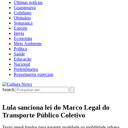
Últimas notícias
Guarapuava
Cotidiano
Obituário
Segurança
Esporte
Igreja
Economia
Meio Ambiente
Política
Saúde
Educação
Nacional
Prefeitômetro
Reportagens especiais
Search
Lula sanciona lei do Marco Legal do
Transporte Público Coletivo
Texto prevê fundos para garantir qualidade na mobilidade urbana.