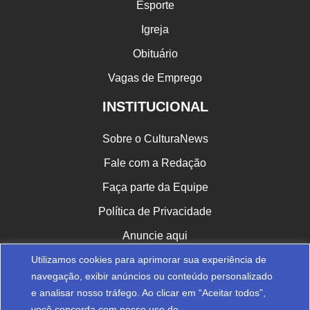
Esporte
Igreja
Obituário
Vagas de Emprego
INSTITUCIONAL
Sobre o CulturaNews
Fale com a Redação
Faça parte da Equipe
Política de Privacidade
Anuncie aqui
Utilizamos cookies para aprimorar sua experiência de
CULTURA NAS REDES
navegação, exibir anúncios ou conteúdo personalizado
e analisar nosso tráfego. Ao clicar em “Aceitar todos”,
você concorda com nosso uso de