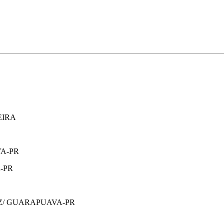
EIRA
VA-PR
-PR
AZ/ GUARAPUAVA-PR